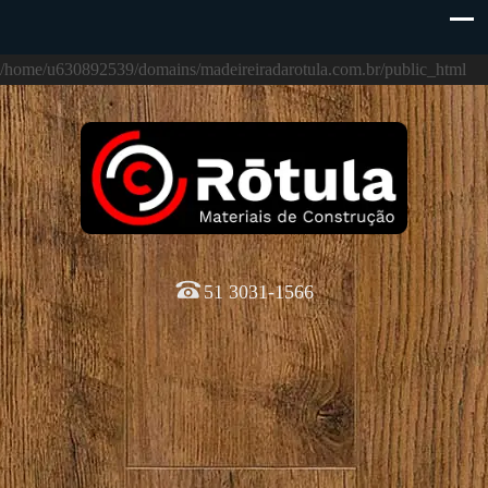
/home/u630892539/domains/madeireiradarotula.com.br/public_html
51 3031-1566