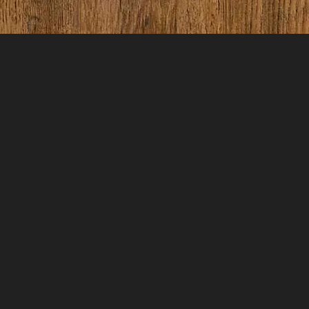
Tubo 75 mm Esgoto o
metro
→
→
Home
05 HIDRAULICA
Tubo 75 mm
Esgoto o metro